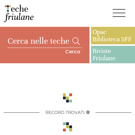
Opac
Biblioteca SFF
Riviste
Cerca
Friulane
0
RECORD TROVATI: