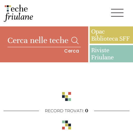
Opac
Biblioteca SFF
Riviste
Cerca
Friulane
0
RECORD TROVATI: