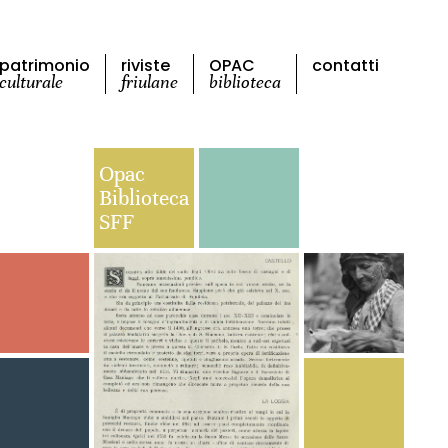
patrimonio
riviste
OPAC
contatti
culturale
friulane
biblioteca
Opac
Biblioteca
SFF