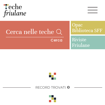
Opac
Biblioteca SFF
Riviste
Cerca
Friulane
0
RECORD TROVATI: