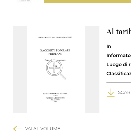
Al tari
In
Informato
Luogo di 
Classific
SCARI
VAI AL VOLUME