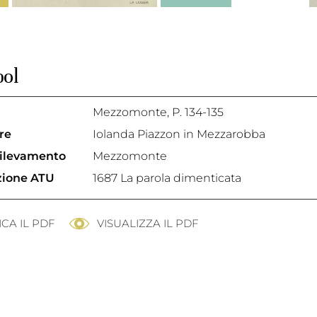
bol
Mezzomonte
, P. 134-135
re
Iolanda Piazzon in Mezzarobba
rilevamento
Mezzomonte
azione ATU
1687 La parola dimenticata
CA IL PDF
VISUALIZZA IL PDF