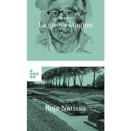
Audio
La gnova stagion
Audio
Roja Natissa