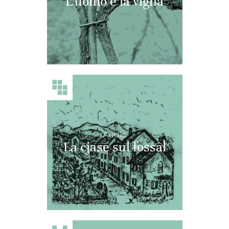
L'uomo e la vigna
Audio
La cjase sul fossâl