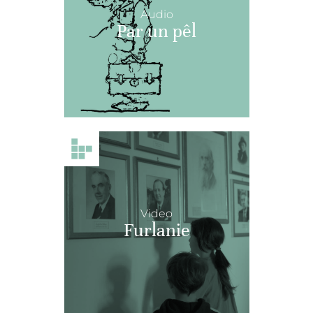
Audio
Par un pêl
Video
Furlanie