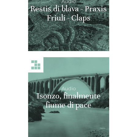
Audio
Restis di blava - Praxis
Friuli - Claps
Audio
Isonzo, finalmente
fiume di pace