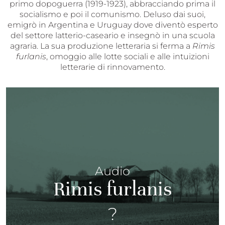
primo dopoguerra (1919-1923), abbracciando prima il
socialismo e poi il comunismo. Deluso dai suoi,
emigrò in Argentina e Uruguay dove diventò esperto
del settore latterio-caseario e insegnò in una scuola
agraria. La sua produzione letteraria si ferma a
Rimis
furlanis
, omoggio alle lotte sociali e alle intuizioni
letterarie di rinnovamento.
Audio
Rimis furlanis
?