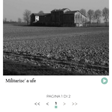
Militarisc' a ufe
PAGINA 1 DI 2
<<
<
>
>>
1