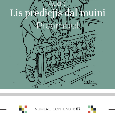
Audio
Lis predicjis dal muini
Preambul
87
NUMERO CONTENUTI: