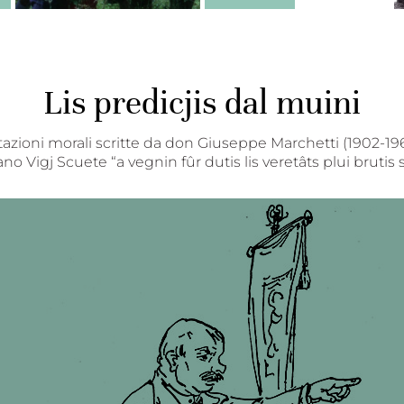
Lis predicjis dal muini
zioni morali scritte da don Giuseppe Marchetti (1902-1966) 
no Vigj Scuete “a vegnin fûr dutis lis veretâts plui brutis 