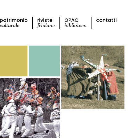
patrimonio
riviste
OPAC
contatti
culturale
friulane
biblioteca