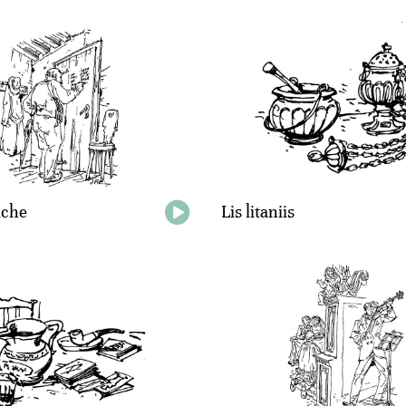
iche
Lis litaniis