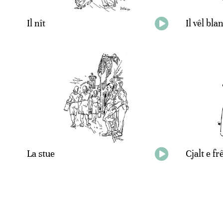
Il nît
Il vêl bla
La stue
Cjalt e fre