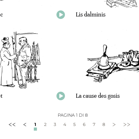
nc
Lis dalminis
̂t
La cause des gosis
PAGINA 1 DI 8
<<
<
>
>>
1
2
3
4
5
6
7
8