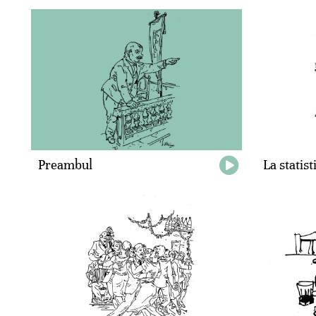
Preambul
La statist