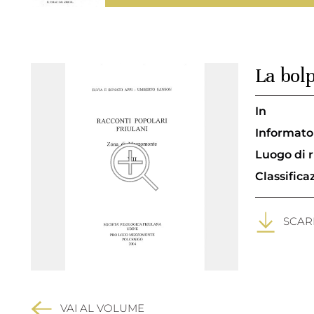
La bolp
In
Informato
Luogo di 
Classific
SCARI
VAI AL VOLUME