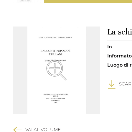
La sch
In
Informato
Luogo di 
SCARI
VAI AL VOLUME