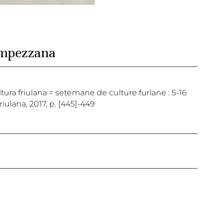
 ampezzana
cultura friulana = setemane de culture furlane : 5-16
iulana, 2017, p. [445]-449