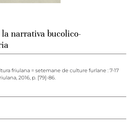
la narrativa bucolico-
ria
cultura friulana = setemane de culture furlane : 7-17
ulana, 2016, p. [79]-86.