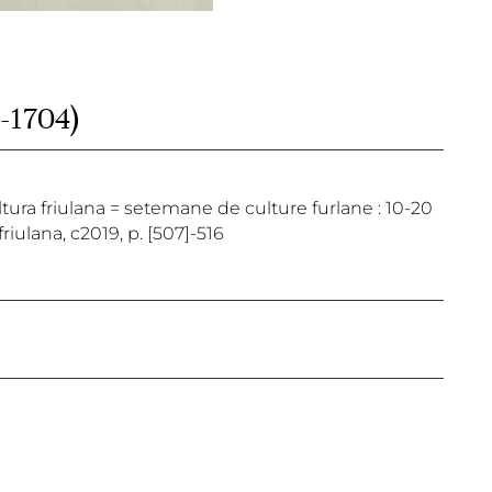
9-1704)
cultura friulana = setemane de culture furlane : 10-20
riulana, c2019, p. [507]-516