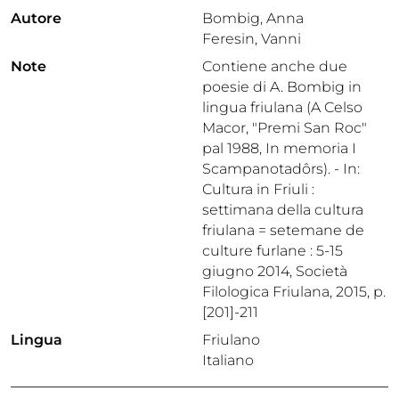
Autore
Bombig, Anna
Feresin, Vanni
Note
Contiene anche due
poesie di A. Bombig in
lingua friulana (A Celso
Macor, "Premi San Roc"
pal 1988, In memoria I
Scampanotadôrs). - In:
Cultura in Friuli :
settimana della cultura
friulana = setemane de
culture furlane : 5-15
giugno 2014, Società
Filologica Friulana, 2015, p.
[201]-211
Lingua
Friulano
Italiano