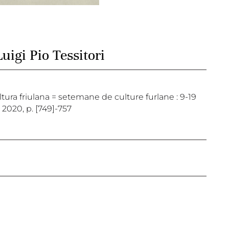
uigi Pio Tessitori
cultura friulana = setemane de culture furlane : 9-19
 2020, p. [749]-757