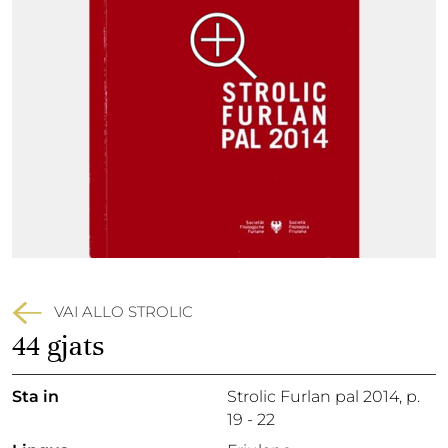
VAI ALLO STROLIC
44 gjats
Sta in
Strolic Furlan pal 2014,
p.
19 - 22