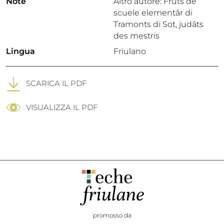
Note
Altro autore: Fruts de
scuele elementâr di
Tramonts di Sot, judâts
des mestris
Lingua
Friulano
SCARICA IL PDF
VISUALIZZA IL PDF
promosso da