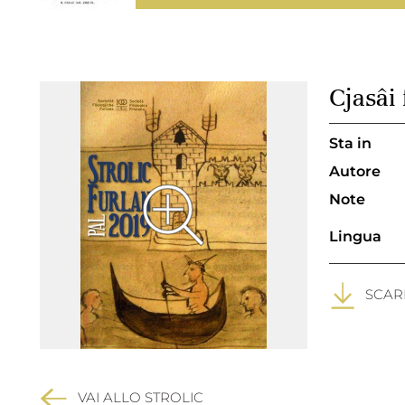
Cjasâi
Sta in
Autore
Note
Lingua
SCARI
VAI ALLO STROLIC