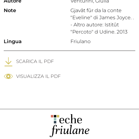
Autore
Venturini, Giulia
Note
Gjavât fûr da la conte
"Eveline" di James Joyce. .
- Altro autore: Istitût
"Percoto" d Udine. 2013
Lingua
Friulano
SCARICA IL PDF
VISUALIZZA IL PDF