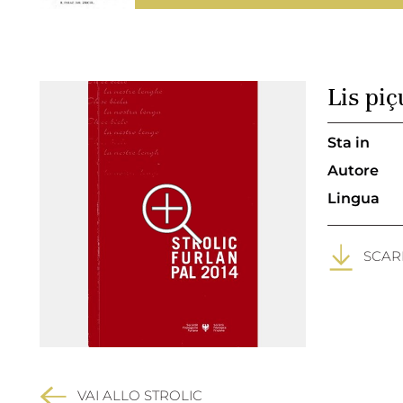
Lis piç
Sta in
Autore
Lingua
SCARI
VAI ALLO STROLIC