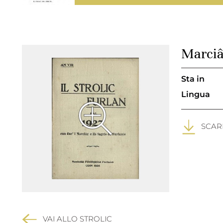
Marciâ
Sta in
Lingua
SCARI
VAI ALLO STROLIC