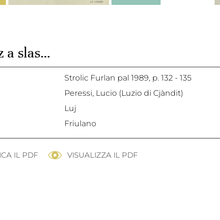
z a slas…
Strolic Furlan pal 1989,
p. 132 - 135
Peressi, Lucio (Luzio di Cjàndit)
Luj
Friulano
CA IL PDF
VISUALIZZA IL PDF