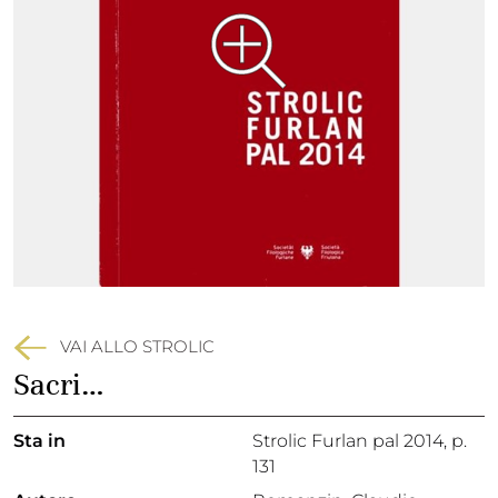
VAI ALLO STROLIC
Sacri…
Sta in
Strolic Furlan pal 2014,
p.
131