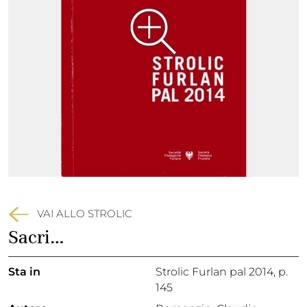
VAI ALLO STROLIC
Sacri…
Sta in
Strolic Furlan pal 2014,
p.
145