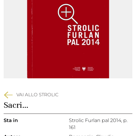
VAI ALLO STROLIC
Sacri…
Sta in
Strolic Furlan pal 2014,
p.
161