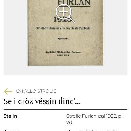
VAI ALLO STROLIC
Se i cròz véssin dinc'…
Sta in
Strolic Furlan pal 1925,
p.
20