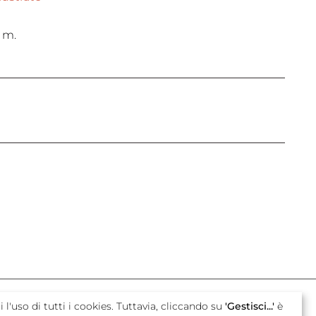
 m.
con il sostegno di
i l'uso di tutti i cookies. Tuttavia, cliccando su
'Gestisci...'
è