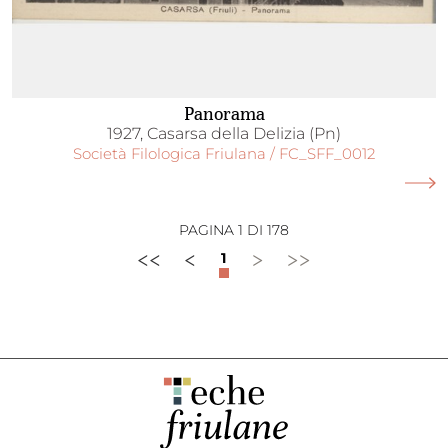
Panorama
1927, Casarsa della Delizia (Pn)
Società Filologica Friulana / FC_SFF_0012
PAGINA 1 DI 178
<<
<
>
>>
1