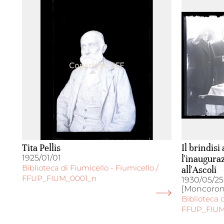
Tita Pellis
Il brindisi
1925/01/01
l'inaugur
Biblioteca di Fiumicello - Fiumicello /
all'Ascoli
FFUP_FIUM_0001_n
1930/05/25
[Moncorona
Biblioteca d
FFUP_FIU