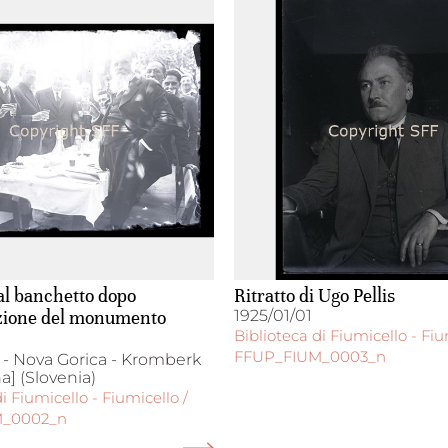
 al banchetto dopo
Ritratto di Ugo Pellis
azione del monumento
1925/01/01
Biblioteca di Fiumicello - Fiu
FFUP_FIUM_0003_n
 - Nova Gorica - Kromberk
] (Slovenia)
i Fiumicello - Fiumicello /
M_0002_n