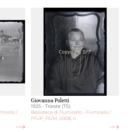
Giovanna Poletti
1925 - Trieste (TS)
micello /
Biblioteca di Fiumicello - Fiumicello /
FFUP_FIUM_0008_n