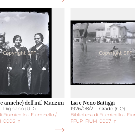
ue amiche) dell'inf. Manzini
Lia e Neno Battiggi
 - Dignano (UD)
1926/08/21 - Grado (GO)
i Fiumicello - Fiumicello /
Biblioteca di Fiumicello - Fiu
M_0006_n
FFUP_FIUM_0007_n