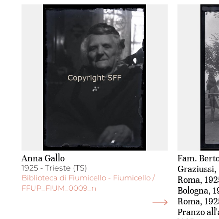
Anna Gallo
Fam. Berto
1925 - Trieste (TS)
Graziussi,
Biblioteca di Fiumicello - Fiumicello /
Roma, 1925/
FFUP_FIUM_0009_n
Bologna, 19
Roma, 192
Pranzo all