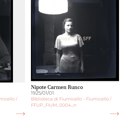
Nipote Carmen Runco
1925/01/01
micello /
Biblioteca di Fiumicello - Fiumicello /
FFUP_FIUM_0004_n