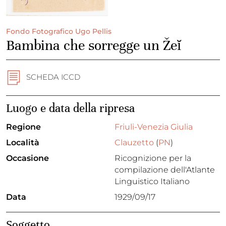
Fondo Fotografico Ugo Pellis
Bambina che sorregge un Žeĭ
SCHEDA ICCD
Luogo e data della ripresa
Regione
Friuli-Venezia Giulia
Località
Clauzetto
(
PN
)
Occasione
Ricognizione per la
compilazione dell'Atlante
Linguistico Italiano
Data
1929/09/17
Soggetto