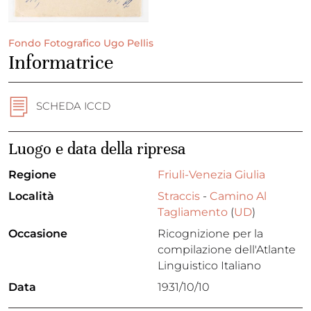
Fondo Fotografico Ugo Pellis
Informatrice
SCHEDA ICCD
Luogo e data della ripresa
Regione
Friuli-Venezia Giulia
Località
Straccis
-
Camino Al
Tagliamento
(
UD
)
Occasione
Ricognizione per la
compilazione dell'Atlante
Linguistico Italiano
Data
1931/10/10