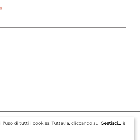
a
con il sostegno di
i l'uso di tutti i cookies. Tuttavia, cliccando su
'Gestisci...'
è