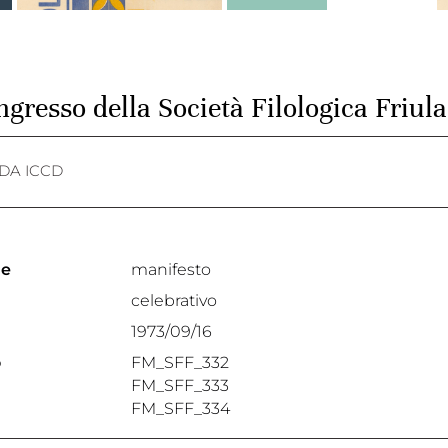
gresso della Società Filologica Friul
DA ICCD
ne
manifesto
celebrativo
1973/09/16
o
FM_SFF_332
FM_SFF_333
FM_SFF_334