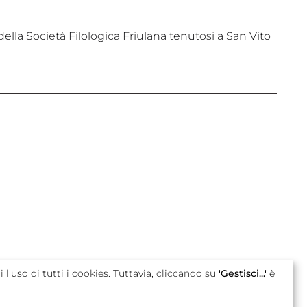
la Società Filologica Friulana tenutosi a San Vito
con il sostegno di
i l'uso di tutti i cookies. Tuttavia, cliccando su
'Gestisci...'
è