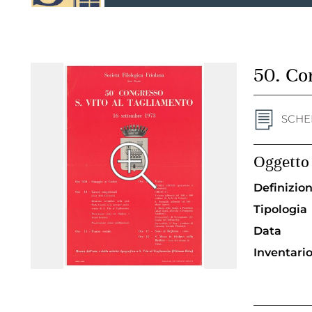
50. Con
SCHE
Oggetto
Definizio
Tipologia
Data
Inventari