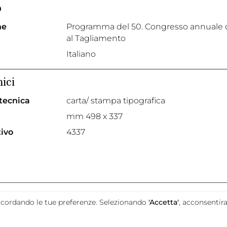
o
ne
Programma del 50. Congresso annuale del
al Tagliamento
Italiano
nici
 tecnica
carta/ stampa tipografica
mm 498 x 337
tivo
4337
promosso da
e ricordando le tue preferenze. Selezionando
'Accetta'
, acconsentira