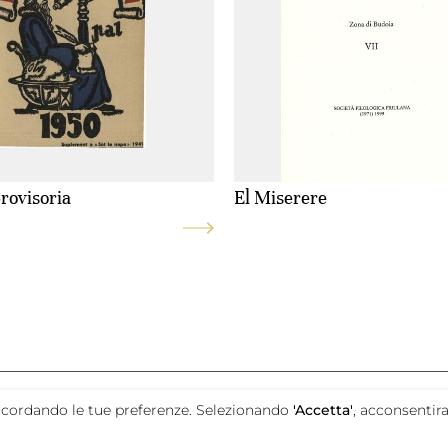
rovisoria
El Miserere
promosso da
e ricordando le tue preferenze. Selezionando
'Accetta'
, acconsentira