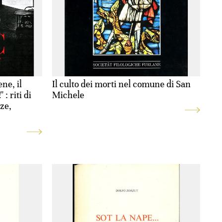
ene, il
Il culto dei morti nel comune di San
 : riti di
Michele
nze,