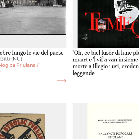
ebre lungo le vie del paese
"Oh, ce biel lusôr di lune pl
 Bitti (NU)
muart e 'l vîf a van insieme!"
ologica Friulana /
morte a Illegio : usi, crede
0
leggende