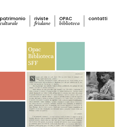
patrimonio
riviste
OPAC
contatti
culturale
friulane
biblioteca
Opac
Biblioteca
SFF