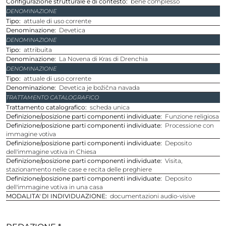
Configurazione strutturale e di contesto
bene complesso
DENOMINAZIONE
Tipo
attuale di uso corrente
Denominazione
Devetica
DENOMINAZIONE
Tipo
attribuita
Denominazione
La Novena di Kras di Drenchia
DENOMINAZIONE
Tipo
attuale di uso corrente
Denominazione
Devetica je božična navada
TRATTAMENTO CATALOGRAFICO
Trattamento catalografico
scheda unica
Definizione/posizione parti componenti individuate
Funzione religiosa
Definizione/posizione parti componenti individuate
Processione con
immagine votiva
Definizione/posizione parti componenti individuate
Deposito
dell'immagine votiva in Chiesa
Definizione/posizione parti componenti individuate
Visita,
stazionamento nelle case e recita delle preghiere
Definizione/posizione parti componenti individuate
Deposito
dell'immagine votiva in una casa
MODALITA' DI INDIVIDUAZIONE
documentazioni audio-visive