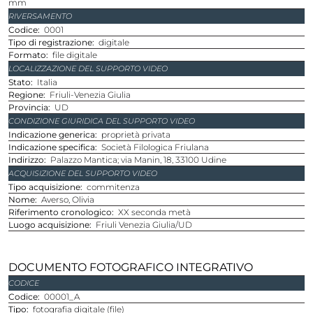
mm
RIVERSAMENTO
Codice
0001
Tipo di registrazione
digitale
Formato
file digitale
LOCALIZZAZIONE DEL SUPPORTO VIDEO
Stato
Italia
Regione
Friuli-Venezia Giulia
Provincia
UD
CONDIZIONE GIURIDICA DEL SUPPORTO VIDEO
Indicazione generica
proprietà privata
Indicazione specifica
Società Filologica Friulana
Indirizzo
Palazzo Mantica; via Manin, 18, 33100 Udine
ACQUISIZIONE DEL SUPPORTO VIDEO
Tipo acquisizione
commitenza
Nome
Averso, Olivia
Riferimento cronologico
XX seconda metà
Luogo acquisizione
Friuli Venezia Giulia/UD
DOCUMENTO FOTOGRAFICO INTEGRATIVO
CODICE
Codice
00001_A
Tipo
fotografia digitale (file)