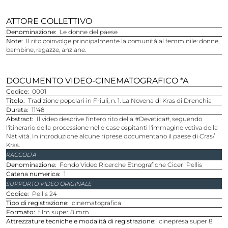
ATTORE COLLETTIVO
Denominazione
Le donne del paese
Note
Il rito coinvolge principalmente la comunità al femminile: donne,
bambine, ragazze, anziane.
DOCUMENTO VIDEO-CINEMATOGRAFICO *A
Codice
0001
Titolo
Tradizione popolari in Friuli, n. 1. La Novena di Kras di Drenchia
Durata
11'48
Abstract
Il video descrive l'intero rito della #Devetica#, seguendo
l'itinerario della processione nelle case ospitanti l'immagine votiva della
Natività. In introduzione alcune riprese documentano il paese di Cras/
Kras.
RACCOLTA
Denominazione
Fondo Video Ricerche Etnografiche Ciceri Pellis
Catena numerica
1
SUPPORTO VIDEO ORIGINALE
Codice
Pellis 24
Tipo di registrazione
cinematografica
Formato
film super 8 mm
Attrezzature tecniche e modalità di registrazione
cinepresa super 8