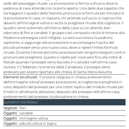
sede del passaggio rituale. La processione si ferma sull'uscio dove la
padrona di casa attende con la porta aperta. Una delle due ragazze che
sorreggono il quadro della Natività, pronuncia la formula per introdurre
la processione in casa. In risposta, chi attende sull'uscio, si inginocchia
davanti all'immagine votiva e recita la preghiera rituale d'accoglienza. Il
quadro viene sistemato all'interno della casa su un altarolo, ben
adornato di fiori e candele. Il gruppo così composto recita le lintanie alla
Madonna ed esegue canti religiosi. La sera successiva la padrona
ospitante, si aggiunge alla processione e accompagna l'uscita del
piccolo presepe verso una nuova casa, dove si ripete l'intera formula
rituale. Durante il breve percorso processionale vengono eseguiti canti e
pronunciate preghiere. Questo si ripete per nove sere fino alla notte di
Natale quando il presepe viene lasciato in custodia nell'ultima casa
visitata. Il 2 febbraio, ricorrenza della Candelora, il presepe viene
prelevato per essere riportato alla chiesa di Santa Maria Assunta.
Elementi strutturali
Funzione religiosa in chiesa; prelevamento
dell'immagine votiva/ presepe; processione; accoglienza e preghiera in
casa; deposito del presepe per una notte; replica del modulo rituale per
9 notti in altrettante abitazioni; deposito del presepe nell'ultima casa;
prelevamento del presepe; ricollocazione in chiesa.
ELEMENTI MATERIALI
Vegetali
fiori
Oggetti
candele
Oggetti
immagine votiva
Oggetti
edicola votiva in legno