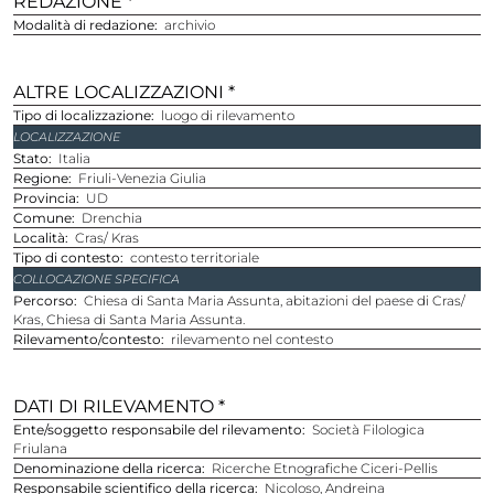
REDAZIONE *
Modalità di redazione
archivio
ALTRE LOCALIZZAZIONI *
Tipo di localizzazione
luogo di rilevamento
LOCALIZZAZIONE
stato
Italia
Regione
Friuli-Venezia Giulia
provincia
UD
comune
Drenchia
località
Cras/ Kras
Tipo di contesto
contesto territoriale
COLLOCAZIONE SPECIFICA
Percorso
Chiesa di Santa Maria Assunta, abitazioni del paese di Cras/
Kras, Chiesa di Santa Maria Assunta.
Rilevamento/contesto
rilevamento nel contesto
DATI DI RILEVAMENTO *
Ente/soggetto responsabile del rilevamento
Società Filologica
Friulana
Denominazione della ricerca
Ricerche Etnografiche Ciceri-Pellis
Responsabile scientifico della ricerca
Nicoloso, Andreina