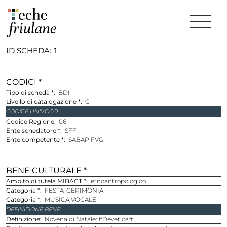
ID SCHEDA
1
CODICI *
Tipo di scheda *
BDI
Livello di catalogazione *
C
CODICE UNIVOCO
Codice Regione
06
Ente schedatore *
SFF
Ente competente *
SABAP FVG
BENE CULTURALE *
Ambito di tutela MIBACT *
etnoantropologico
Categoria *
FESTA-CERIMONIA
Categoria *
MUSICA VOCALE
DEFINIZIONE BENE
Definizione
Novena di Natale: #Devetica#