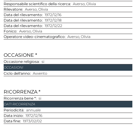
Responsabile scientifico della ricerca
Averso, Olivia
Rilevatore
Averso, Olivia
Data del rilevamento
1972/12/16
Data del rilevamento
1972/12/18
Data del rilevamento
1972/12/22
Fonico
Averso, Olivia
Operatore video-cinematografico
Averso, Olivia
OCCASIONE *
Occasione religiosa
si
OCCASIONI
Ciclo dell'anno
Avvento
RICORRENZA *
Ricorrenza bene *
si
DATI RICORRENZA
Periodicità
annuale
Data inizio
1972/12/16
Data fine
1973/02/02