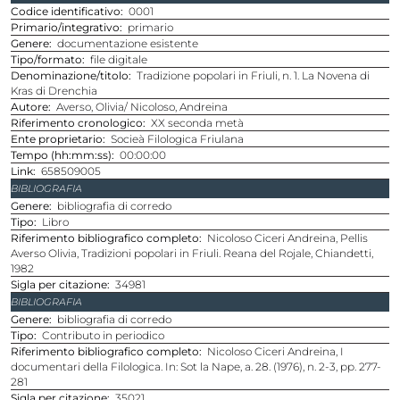
Codice identificativo
0001
Primario/integrativo
primario
Genere
documentazione esistente
Tipo/formato
file digitale
Denominazione/titolo
Tradizione popolari in Friuli, n. 1. La Novena di
Kras di Drenchia
Autore
Averso, Olivia/ Nicoloso, Andreina
Riferimento cronologico
XX seconda metà
ente proprietario
Socieà Filologica Friulana
Tempo (hh:mm:ss)
00:00:00
Link
658509005
BIBLIOGRAFIA
Genere
bibliografia di corredo
Tipo
Libro
Riferimento bibliografico completo
Nicoloso Ciceri Andreina, Pellis
Averso Olivia, Tradizioni popolari in Friuli. Reana del Rojale, Chiandetti,
1982
sigla per citazione
34981
BIBLIOGRAFIA
Genere
bibliografia di corredo
Tipo
Contributo in periodico
Riferimento bibliografico completo
Nicoloso Ciceri Andreina, I
documentari della Filologica. In: Sot la Nape, a. 28. (1976), n. 2-3, pp. 277-
281
sigla per citazione
35021