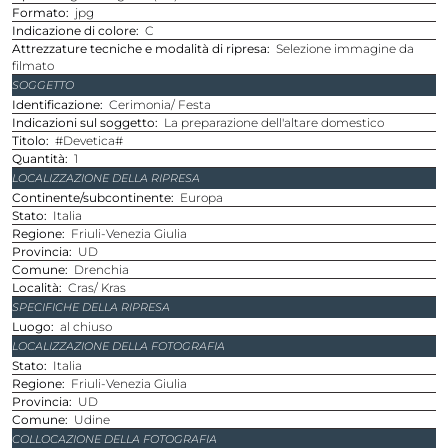
Formato
jpg
Indicazione di colore
C
Attrezzature tecniche e modalità di ripresa
Selezione immagine da
filmato
SOGGETTO
Identificazione
Cerimonia/ Festa
Indicazioni sul soggetto
La preparazione dell'altare domestico
Titolo
#Devetica#
Quantità
1
LOCALIZZAZIONE DELLA RIPRESA
Continente/subcontinente
Europa
Stato
Italia
Regione
Friuli-Venezia Giulia
Provincia
UD
Comune
Drenchia
Località
Cras/ Kras
SPECIFICHE DELLA RIPRESA
Luogo
al chiuso
LOCALIZZAZIONE DELLA FOTOGRAFIA
Stato
Italia
Regione
Friuli-Venezia Giulia
Provincia
UD
Comune
Udine
COLLOCAZIONE DELLA FOTOGRAFIA