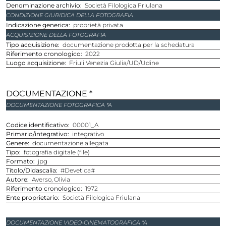
Denominazione archivio
Società Filologica Friulana
CONDIZIONE GIURIDICA DELLA FOTOGRAFIA
Indicazione generica
proprietà privata
ACQUISIZIONE DELLA FOTOGRAFIA
Tipo acquisizione
documentazione prodotta per la schedatura
Riferimento cronologico
2022
Luogo acquisizione
Friuli Venezia Giulia/UD/Udine
DOCUMENTAZIONE *
DOCUMENTAZIONE FOTOGRAFICA *A
Codice identificativo
00001_A
Primario/integrativo
integrativo
Genere
documentazione allegata
Tipo
fotografia digitale (file)
Formato
jpg
Titolo/Didascalia
#Devetica#
Autore
Averso, Olivia
Riferimento cronologico
1972
Ente proprietario
Società Filologica Friulana
DOCUMENTAZIONE VIDEO-CINEMATOGRAFICA *A