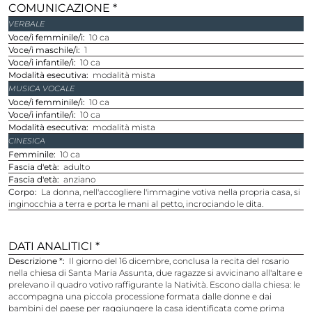
COMUNICAZIONE *
VERBALE
Voce/i femminile/i
10 ca
Voce/i maschile/i
1
Voce/i infantile/i
10 ca
Modalità esecutiva
modalità mista
MUSICA VOCALE
Voce/i femminile/i
10 ca
Voce/i infantile/i
10 ca
Modalità esecutiva
modalità mista
CINESICA
Femminile
10 ca
Fascia d'età
adulto
Fascia d'età
anziano
Corpo
La donna, nell'accogliere l'immagine votiva nella propria casa, si
inginocchia a terra e porta le mani al petto, incrociando le dita.
DATI ANALITICI *
Descrizione *
Il giorno del 16 dicembre, conclusa la recita del rosario
nella chiesa di Santa Maria Assunta, due ragazze si avvicinano all'altare e
prelevano il quadro votivo raffigurante la Natività. Escono dalla chiesa: le
accompagna una piccola processione formata dalle donne e dai
bambini del paese per raggiungere la casa identificata come prima