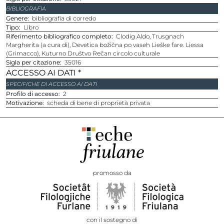
BIBLIOGRAFIA
Genere
bibliografia di corredo
Tipo
Libro
Riferimento bibliografico completo
Clodig Aldo, Trusgnach
Margherita (a cura di), Devetica božična po vaseh Lieške fare. Liessa
(Grimacco), Kuturno Društvo Rečan circolo culturale
sigla per citazione
35016
ACCESSO AI DATI *
SPECIFICHE DI ACCESSO AI DATI
Profilo di accesso
2
Motivazione
scheda di bene di proprietà privata
promosso da
con il sostegno di