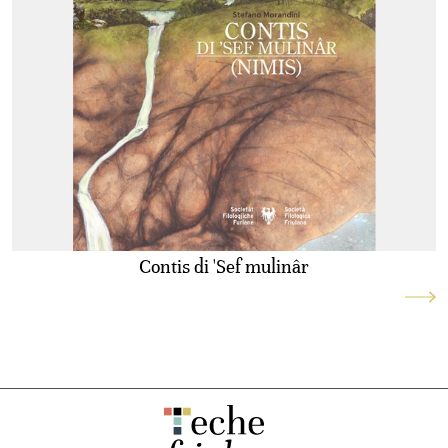
Contis di 'Sef mulinâr