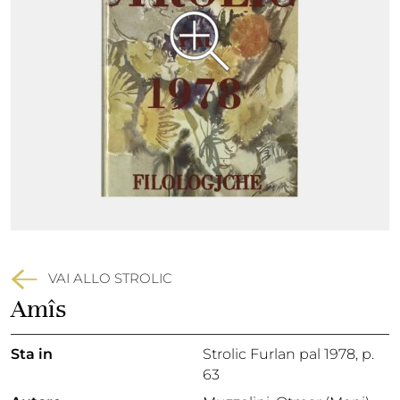
VAI ALLO STROLIC
Amîs
Sta in
Strolic Furlan pal 1978,
p.
63