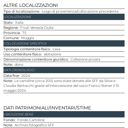
ALTRE LOCALIZZAZIONI
Tipo di localizzazione
luogo di provenienza/collocazione precedente
LOCALIZZAZIONE
stato
Italia
Regione
Friuli-Venezia Giulia
provincia
TS
comune
Muggia
COLLOCAZIONE SPECIFICA
Tipologia contenitore fisico
casa
Uso contenitore fisico
abitazione
Denominazione contenitore giuridico
Collezione privata
Note
dono
DATI CRONOLOGICI
Data fine
2024
Note
Le cartoline (circa 200) sono state donate alla SFF da Silvia e
Claudia Bertocchi grazie all'intercessione del socio Franco Stener il 10
maggio 2024.
DATI PATRIMONIALI/INVENTARI/STIME
UBICAZIONE BENE
Fondo
Fondo Cartoline
Note
Archivio fotografico SFF