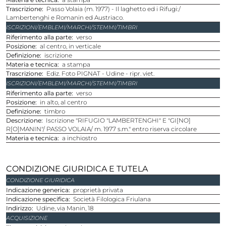
Trascrizione
Passo Volaia (m. 1977) - Il laghetto ed i Rifugi:/
Lambertenghi e Romanin ed Austriaco.
ISCRIZIONI/EMBLEMI/MARCHI/STEMMI/TIMBRI
Riferimento alla parte
verso
Posizione
al centro, in verticale
Definizione
iscrizione
Materia e tecnica
a stampa
Trascrizione
Ediz. Foto PIGNAT - Udine - ripr. viet.
ISCRIZIONI/EMBLEMI/MARCHI/STEMMI/TIMBRI
Riferimento alla parte
verso
Posizione
in alto, al centro
Definizione
timbro
Descrizione
Iscrizione "RIFUGIO "LAMBERTENGHI" E "GI[NO]
R[O]MANIN"/ PASSO VOLAIA/ m. 1977 s.m." entro riserva circolare
Materia e tecnica
a inchiostro
CONDIZIONE GIURIDICA E TUTELA
CONDIZIONE GIURIDICA
Indicazione generica
proprietà privata
Indicazione specifica
Società Filologica Friulana
Indirizzo
Udine, via Manin, 18
ACQUISIZIONE