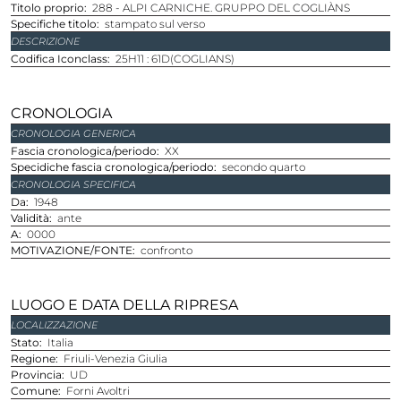
Titolo proprio
288 - ALPI CARNICHE. GRUPPO DEL COGLIÀNS
Specifiche titolo
stampato sul verso
DESCRIZIONE
Codifica Iconclass
25H11 : 61D(COGLIANS)
CRONOLOGIA
CRONOLOGIA GENERICA
Fascia cronologica/periodo
XX
Specidiche fascia cronologica/periodo
secondo quarto
CRONOLOGIA SPECIFICA
Da
1948
Validità
ante
A
0000
MOTIVAZIONE/FONTE
confronto
LUOGO E DATA DELLA RIPRESA
LOCALIZZAZIONE
Stato
Italia
Regione
Friuli-Venezia Giulia
Provincia
UD
Comune
Forni Avoltri