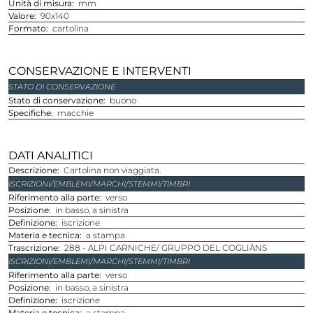
Unità di misura
mm
Valore
90x140
Formato
cartolina
CONSERVAZIONE E INTERVENTI
STATO DI CONSERVAZIONE
Stato di conservazione
buono
Specifiche
macchie
DATI ANALITICI
Descrizione
Cartolina non viaggiata.
ISCRIZIONI/EMBLEMI/MARCHI/STEMMI/TIMBRI
Riferimento alla parte
verso
Posizione
in basso, a sinistra
Definizione
iscrizione
Materia e tecnica
a stampa
Trascrizione
288 - ALPI CARNICHE/ GRUPPO DEL COGLIÀNS
ISCRIZIONI/EMBLEMI/MARCHI/STEMMI/TIMBRI
Riferimento alla parte
verso
Posizione
in basso, a sinistra
Definizione
iscrizione
Materia e tecnica
a stampa