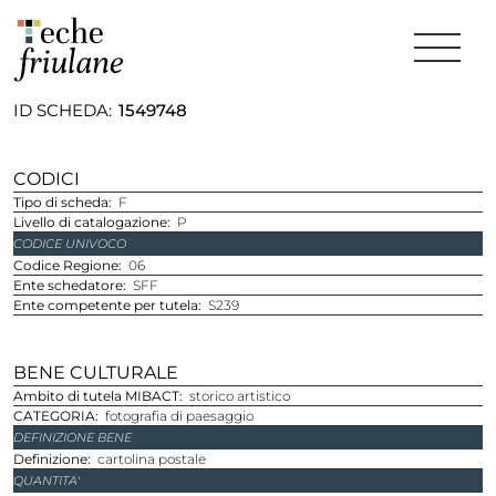
ID SCHEDA
1549748
CODICI
Tipo di scheda
F
Livello di catalogazione
P
CODICE UNIVOCO
Codice Regione
06
Ente schedatore
SFF
Ente competente per tutela
S239
BENE CULTURALE
Ambito di tutela MIBACT
storico artistico
CATEGORIA
fotografia di paesaggio
DEFINIZIONE BENE
Definizione
cartolina postale
QUANTITA'