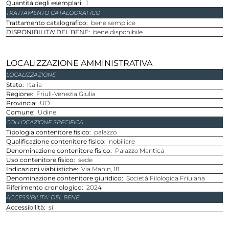
Quantità degli esemplari
1
TRATTAMENTO CATALOGRAFICO
Trattamento catalografico
bene semplice
DISPONIBILITA' DEL BENE
bene disponibile
LOCALIZZAZIONE AMMINISTRATIVA
LOCALIZZAZIONE
stato
Italia
regione
Friuli-Venezia Giulia
provincia
UD
comune
Udine
COLLOCAZIONE SPECIFICA
Tipologia contenitore fisico
palazzo
Qualificazione contenitore fisico
nobiliare
Denominazione contenitore fisico
Palazzo Mantica
Uso contenitore fisico
sede
Indicazioni viabilistiche
Via Manin, 18
Denominazione contenitore giuridico
Società Filologica Friulana
Riferimento cronologico
2024
ACCESSIBILITA' DEL BENE
Accessibilità
si