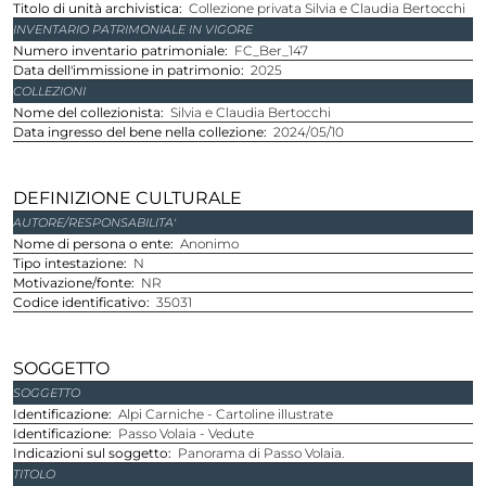
Titolo di unità archivistica
Collezione privata Silvia e Claudia Bertocchi
INVENTARIO PATRIMONIALE IN VIGORE
Numero inventario patrimoniale
FC_Ber_147
Data dell'immissione in patrimonio
2025
COLLEZIONI
Nome del collezionista
Silvia e Claudia Bertocchi
Data ingresso del bene nella collezione
2024/05/10
DEFINIZIONE CULTURALE
AUTORE/RESPONSABILITA'
Nome di persona o ente
Anonimo
Tipo intestazione
N
Motivazione/fonte
NR
Codice identificativo
35031
SOGGETTO
SOGGETTO
Identificazione
Alpi Carniche - Cartoline illustrate
Identificazione
Passo Volaia - Vedute
Indicazioni sul soggetto
Panorama di Passo Volaia.
TITOLO