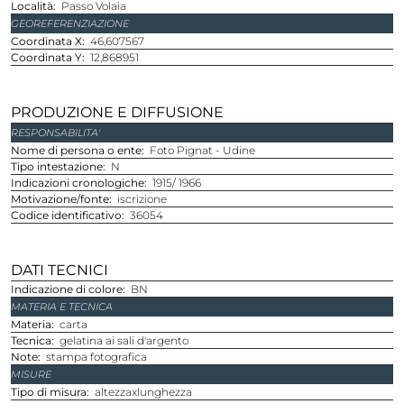
Località
Passo Volaia
GEOREFERENZIAZIONE
Coordinata X
46,607567
Coordinata Y
12,868951
PRODUZIONE E DIFFUSIONE
RESPONSABILITA'
Nome di persona o ente
Foto Pignat - Udine
Tipo intestazione
N
Indicazioni cronologiche
1915/ 1966
Motivazione/fonte
iscrizione
Codice identificativo
36054
DATI TECNICI
Indicazione di colore
BN
MATERIA E TECNICA
Materia
carta
Tecnica
gelatina ai sali d'argento
Note
stampa fotografica
MISURE
Tipo di misura
altezzaxlunghezza