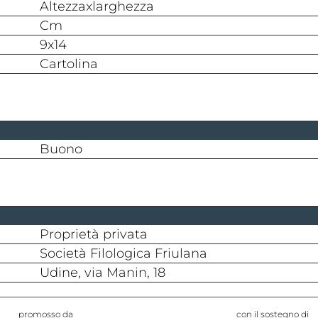
altezzaxlarghezza
cm
9x14
cartolina
buono
proprietà privata
Società Filologica Friulana
Udine, via Manin, 18
promosso da
con il sostegno di