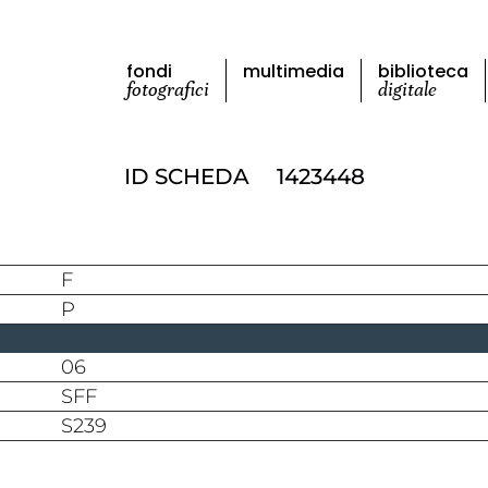
fondi
multimedia
biblioteca
fotografici
digitale
ID SCHEDA
1423448
F
P
06
SFF
S239