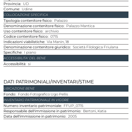
provincia
UD
comune
Udine
COLLOCAZIONE SPECIFICA
Tipologia contenitore fisico
Palazzo
Denominazione contenitore fisico
Palazzo Mantica
Uso contenitore fisico
archivio
Codice contenitore fisico
0715
Indicazioni viabilistiche
Via Manin, 18
Denominazione contenitore giuridico
Società Filologica Friulana
Specifiche
I piano
ACCESSIBILITA' DEL BENE
Accessibilità
si
DATI PATRIMONIALI/INVENTARI/STIME
UBICAZIONE BENE
Fondo
Fondo Fotografico Ugo Pellis
INVENTARIO PATRIMONIALE IN VIGORE
Numero inventario patrimoniale
FFUP_0715
Responsabile dell'immissione in patrimonio
Bertoni, Katia
Data dell'immissione in patrimonio
2005