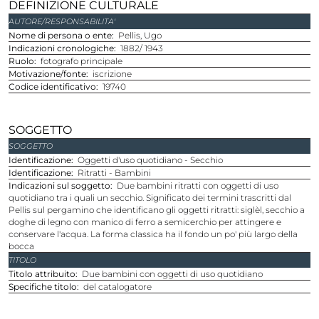
DEFINIZIONE CULTURALE
AUTORE/RESPONSABILITA'
Nome di persona o ente
Pellis, Ugo
Indicazioni cronologiche
1882/ 1943
Ruolo
fotografo principale
Motivazione/fonte
iscrizione
Codice identificativo
19740
SOGGETTO
SOGGETTO
Identificazione
Oggetti d'uso quotidiano - Secchio
Identificazione
Ritratti - Bambini
Indicazioni sul soggetto
Due bambini ritratti con oggetti di uso
quotidiano tra i quali un secchio. Significato dei termini trascritti dal
Pellis sul pergamino che identificano gli oggetti ritratti: siglèl, secchio a
doghe di legno con manico di ferro a semicerchio per attingere e
conservare l'acqua. La forma classica ha il fondo un po' più largo della
bocca
TITOLO
Titolo attribuito
Due bambini con oggetti di uso quotidiano
Specifiche titolo
del catalogatore