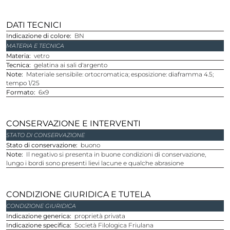
DATI TECNICI
Indicazione di colore
BN
MATERIA E TECNICA
Materia
vetro
Tecnica
gelatina ai sali d'argento
Note
Materiale sensibile: ortocromatica; esposizione: diaframma 4.5;
tempo 1/25
Formato
6x9
CONSERVAZIONE E INTERVENTI
STATO DI CONSERVAZIONE
Stato di conservazione
buono
Note
Il negativo si presenta in buone condizioni di conservazione,
lungo i bordi sono presenti lievi lacune e qualche abrasione
CONDIZIONE GIURIDICA E TUTELA
CONDIZIONE GIURIDICA
Indicazione generica
proprietà privata
Indicazione specifica
Società Filologica Friulana