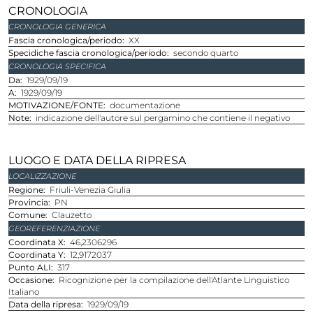
CRONOLOGIA
CRONOLOGIA GENERICA
Fascia cronologica/periodo
XX
Specidiche fascia cronologica/periodo
secondo quarto
CRONOLOGIA SPECIFICA
Da
1929/09/19
A
1929/09/19
MOTIVAZIONE/FONTE
documentazione
Note
indicazione dell'autore sul pergamino che contiene il negativo
LUOGO E DATA DELLA RIPRESA
LOCALIZZAZIONE
Regione
Friuli-Venezia Giulia
Provincia
PN
Comune
Clauzetto
GEOREFERENZIAZIONE
Coordinata X
46,2306296
Coordinata Y
12,9172037
Punto ALI
317
Occasione
Ricognizione per la compilazione dell'Atlante Linguistico
Italiano
Data della ripresa
1929/09/19