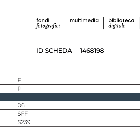
fondi
multimedia
biblioteca
fotografici
digitale
ID SCHEDA
1468198
F
P
06
SFF
S239