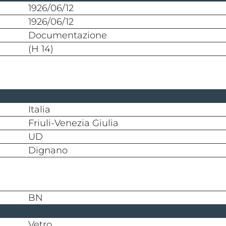
1926/06/12
1926/06/12
documentazione
(h 14)
Italia
Friuli-Venezia Giulia
UD
Dignano
BN
vetro