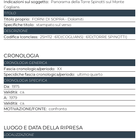
Indicazioni sul soggetto
Panorama della Torre Spinotti sul Monte
Coglians.
TITOLO
Titolo proprio
FORNI DI SOPRA - Dolomiti
Specifiche titolo
stampato sul verso
DESCRIZIONE
Codifica Iconclass
25H112 : 61D(COGLIANS) : 61D(TORRE SPINOTTI)
CRONOLOGIA
CRONOLOGIA GENERICA
Fascia cronologica/periodo
XX
Specidiche fascia cronologica/periodo
ultimo quarto
CRONOLOGIA SPECIFICA
Da
1975
Validità
ca.
A
1979
Validità
ca.
MOTIVAZIONE/FONTE
confronto
LUOGO E DATA DELLA RIPRESA
LOCALIZZAZIONE