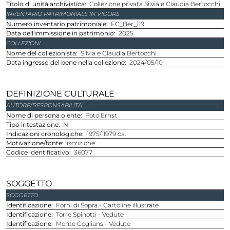
Titolo di unità archivistica
Collezione privata Silvia e Claudia Bertocchi
INVENTARIO PATRIMONIALE IN VIGORE
Numero inventario patrimoniale
FC_Ber_119
Data dell'immissione in patrimonio
2025
COLLEZIONI
Nome del collezionista
Silvia e Claudia Bertocchi
Data ingresso del bene nella collezione
2024/05/10
DEFINIZIONE CULTURALE
AUTORE/RESPONSABILITA'
Nome di persona o ente
Foto Ernst
Tipo intestazione
N
Indicazioni cronologiche
1975/ 1979 ca.
Motivazione/fonte
iscrizione
Codice identificativo
36077
SOGGETTO
SOGGETTO
Identificazione
Forni di Sopra - Cartoline illustrate
Identificazione
Torre Spinotti - Vedute
Identificazione
Monte Coglians - Vedute