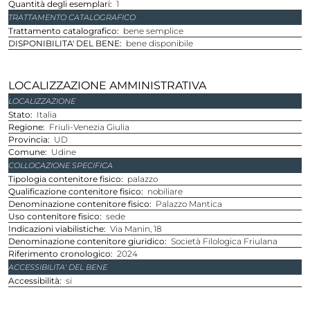
Quantità degli esemplari
1
TRATTAMENTO CATALOGRAFICO
Trattamento catalografico
bene semplice
DISPONIBILITA' DEL BENE
bene disponibile
LOCALIZZAZIONE AMMINISTRATIVA
LOCALIZZAZIONE
stato
Italia
regione
Friuli-Venezia Giulia
provincia
UD
comune
Udine
COLLOCAZIONE SPECIFICA
Tipologia contenitore fisico
palazzo
Qualificazione contenitore fisico
nobiliare
Denominazione contenitore fisico
Palazzo Mantica
Uso contenitore fisico
sede
Indicazioni viabilistiche
Via Manin, 18
Denominazione contenitore giuridico
Società Filologica Friulana
Riferimento cronologico
2024
ACCESSIBILITA' DEL BENE
Accessibilità
si