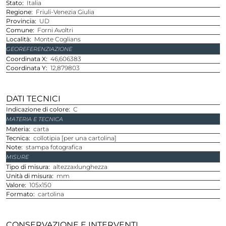
Stato
Italia
Regione
Friuli-Venezia Giulia
Provincia
UD
Comune
Forni Avoltri
Località
Monte Coglians
GEOREFERENZIAZIONE
Coordinata X
46,606383
Coordinata Y
12,879803
DATI TECNICI
Indicazione di colore
C
MATERIA E TECNICA
Materia
carta
Tecnica
collotipia [per una cartolina]
Note
stampa fotografica
MISURE
Tipo di misura
altezzaxlunghezza
Unità di misura
mm
Valore
105x150
Formato
cartolina
CONSERVAZIONE E INTERVENTI