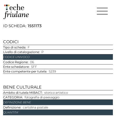
ID SCHEDA
1551173
CODICI
Tipo di scheda
F
Livello di catalogazione
P
CODICE UNIVOCO
Codice Regione
06
Ente schedatore
SFF
Ente competente per tutela
S239
BENE CULTURALE
Ambito di tutela MIBACT
storico artistico
CATEGORIA
fotografia di paesaggio
DEFINIZIONE BENE
Definizione
cartolina postale
QUANTITA'