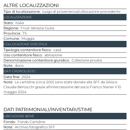
ALTRE LOCALIZZAZIONI
Tipo di localizzazione
luogo di provenienza/collocazione precedente
LOCALIZZAZIONE
stato
Italia
Regione
Friuli-Venezia Giulia
provincia
TS
comune
Muggia
COLLOCAZIONE SPECIFICA
Tipologia contenitore fisico
casa
Uso contenitore fisico
abitazione
Denominazione contenitore giuridico
Collezione privata
Note
dono
DATI CRONOLOGICI
Data fine
2024
Note
Le cartoline (circa 200) sono state donate alla SFF da Silvia e
Claudia Bertocchi grazie all'intercessione del socio Franco Stener il 10
maggio 2024.
DATI PATRIMONIALI/INVENTARI/STIME
UBICAZIONE BENE
Fondo
Fondo Cartoline
Note
Archivio fotografico SFF