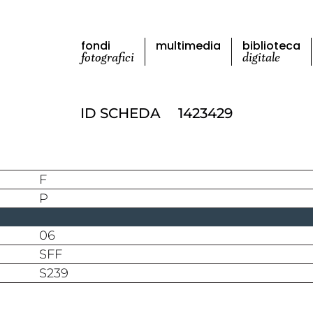
fondi
multimedia
biblioteca
fotografici
digitale
ID SCHEDA
1423429
F
P
06
SFF
S239