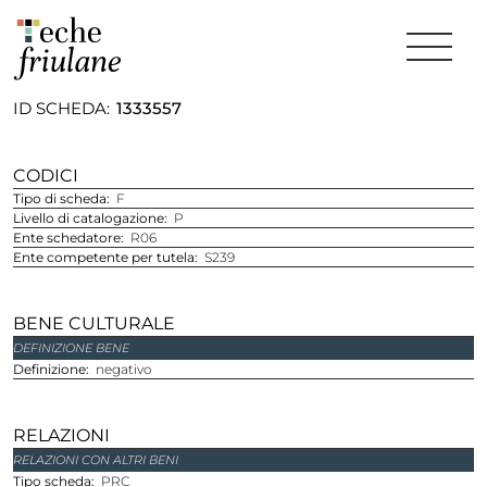
ID SCHEDA
1333557
CODICI
Tipo di scheda
F
Livello di catalogazione
P
Ente schedatore
R06
Ente competente per tutela
S239
BENE CULTURALE
DEFINIZIONE BENE
Definizione
negativo
RELAZIONI
RELAZIONI CON ALTRI BENI
tipo scheda
PRC