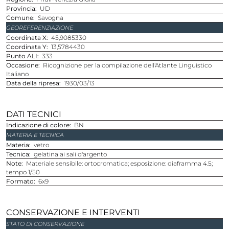
Provincia
UD
Comune
Savogna
GEOREFERENZIAZIONE
Coordinata X
45,9085330
Coordinata Y
13,5784430
Punto ALI
333
Occasione
Ricognizione per la compilazione dell'Atlante Linguistico
Italiano
Data della ripresa
1930/03/13
DATI TECNICI
Indicazione di colore
BN
MATERIA E TECNICA
Materia
vetro
Tecnica
gelatina ai sali d'argento
Note
Materiale sensibile: ortocromatica; esposizione: diaframma 4.5;
tempo 1/50
Formato
6x9
CONSERVAZIONE E INTERVENTI
STATO DI CONSERVAZIONE