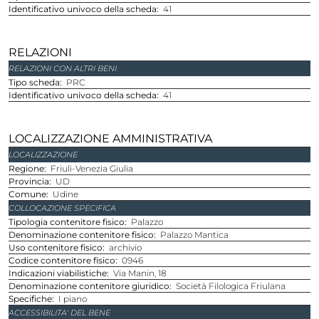
identificativo univoco della scheda
41
RELAZIONI
RELAZIONI CON ALTRI BENI
tipo scheda
PRC
identificativo univoco della scheda
41
LOCALIZZAZIONE AMMINISTRATIVA
LOCALIZZAZIONE
regione
Friuli-Venezia Giulia
provincia
UD
comune
Udine
COLLOCAZIONE SPECIFICA
Tipologia contenitore fisico
Palazzo
Denominazione contenitore fisico
Palazzo Mantica
Uso contenitore fisico
archivio
Codice contenitore fisico
0946
Indicazioni viabilistiche
Via Manin, 18
Denominazione contenitore giuridico
Società Filologica Friulana
Specifiche
I piano
ACCESSIBILITA' DEL BENE