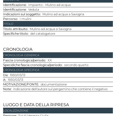
Identificazione
Impianto - Mulino ad acqua
Identificazione
Veduta
Indicazioni sul soggetto
Mulino ad acqua a Savogna
Percorso
I mulini
TITOLO
Titolo attribuito
Mulino ad acqua a Savogna
Specifiche titolo
del catalogatore
CRONOLOGIA
CRONOLOGIA GENERICA
Fascia cronologica/periodo
XX
Specidiche fascia cronologica/periodo
secondo quarto
CRONOLOGIA SPECIFICA
Da
1930/03/13
A
1930/03/13
MOTIVAZIONE/FONTE
documentazione
Note
indicazione dell'autore sul pergamino che contiene il negativo
LUOGO E DATA DELLA RIPRESA
LOCALIZZAZIONE
Regione
Friuli-Venezia Giulia