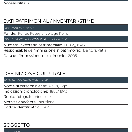
Accessibilità
si
DATI PATRIMONIALI/INVENTARI/STIME
UBICAZIONE BENE
Fondo
Fondo Fotografico Ugo Pellis
INVENTARIO PATRIMONIALE IN VIGORE
Numero inventario patrimoniale
FFUP_0946
Responsabile dell'immissione in patrimonio
Bertoni, Katia
Data dell'immissione in patrimonio
2005
DEFINIZIONE CULTURALE
AUTORE/RESPONSABILITA'
Nome di persona o ente
Pellis, Ugo
Indicazioni cronologiche
1882/ 1943
Ruolo
fotografo principale
Motivazione/fonte
iscrizione
Codice identificativo
19740
SOGGETTO
SOGGETTO