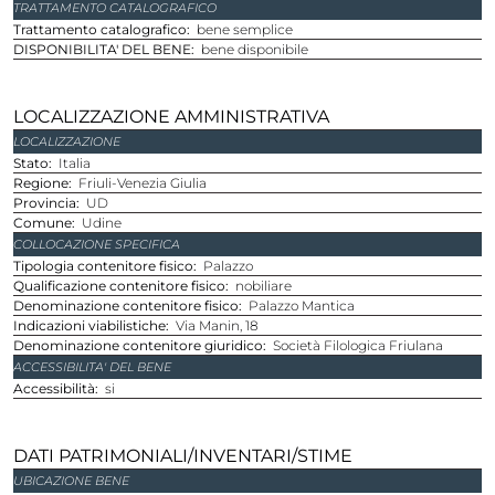
TRATTAMENTO CATALOGRAFICO
Trattamento catalografico
bene semplice
DISPONIBILITA' DEL BENE
bene disponibile
LOCALIZZAZIONE AMMINISTRATIVA
LOCALIZZAZIONE
stato
Italia
regione
Friuli-Venezia Giulia
provincia
UD
comune
Udine
COLLOCAZIONE SPECIFICA
Tipologia contenitore fisico
Palazzo
Qualificazione contenitore fisico
nobiliare
Denominazione contenitore fisico
Palazzo Mantica
Indicazioni viabilistiche
Via Manin, 18
Denominazione contenitore giuridico
Società Filologica Friulana
ACCESSIBILITA' DEL BENE
Accessibilità
si
DATI PATRIMONIALI/INVENTARI/STIME
UBICAZIONE BENE