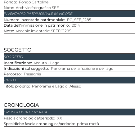
Fondo
Fondo Cartoline
Note
Archivio fotografico SFF
INVENTARIO PATRIMONIALE IN VIGORE
Numero inventario patrimoniale
FC_SFF_1285
Data dell'immissione in patrimonio
2014
Note
Vecchio inventario: SFFFC1285
SOGGETTO
SOGGETTO
Identificazione
Veduta - Lago
Indicazioni sul soggetto
Panorama della frazione e del lago
Percorso
Trasaghis
TITOLO
Titolo proprio
Panorama e Lago di Alesso
CRONOLOGIA
CRONOLOGIA GENERICA
Fascia cronologica/periodo
XX
Specidiche fascia cronologica/periodo
prima metà