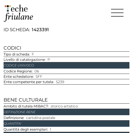
ID SCHEDA
1423391
CODICI
Tipo di scheda
F
Livello di catalogazione
P
CODICE UNIVOCO
Codice Regione
06
Ente schedatore
SFF
Ente competente per tutela
S239
BENE CULTURALE
Ambito di tutela MIBACT
storico artistico
DEFINIZIONE BENE
Definizione
cartolina postale
QUANTITA'
Quantità degli esemplari
1