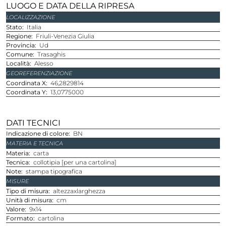
LUOGO E DATA DELLA RIPRESA
LOCALIZZAZIONE
Stato
Italia
Regione
Friuli-Venezia Giulia
Provincia
Ud
Comune
Trasaghis
Località
Alesso
GEOREFERENZIAZIONE
Coordinata X
46,2829814
Coordinata Y
13,0775000
DATI TECNICI
Indicazione di colore
BN
MATERIA E TECNICA
Materia
carta
Tecnica
collotipia [per una cartolina]
Note
stampa tipografica
MISURE
Tipo di misura
altezzaxlarghezza
Unità di misura
cm
Valore
9x14
Formato
cartolina