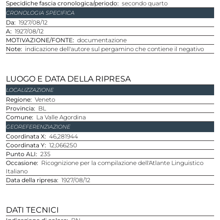
Specidiche fascia cronologica/periodo
secondo quarto
CRONOLOGIA SPECIFICA
Da
1927/08/12
A
1927/08/12
MOTIVAZIONE/FONTE
documentazione
Note
indicazione dell'autore sul pergamino che contiene il negativo
LUOGO E DATA DELLA RIPRESA
LOCALIZZAZIONE
Regione
Veneto
Provincia
BL
Comune
La Valle Agordina
GEOREFERENZIAZIONE
Coordinata X
46,281944
Coordinata Y
12,066250
Punto ALI
235
Occasione
Ricognizione per la compilazione dell'Atlante Linguistico
Italiano
Data della ripresa
1927/08/12
DATI TECNICI