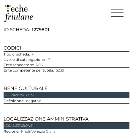
ID SCHEDA
1279801
CODICI
Tipo di scheda
F
Livello di catalogazione
P
Ente schedatore
R06
Ente competente per tutela
S239
BENE CULTURALE
DEFINIZIONE BENE
Definizione
negativo
LOCALIZZAZIONE AMMINISTRATIVA
LOCALIZZAZIONE
regione
Friuli-Venezia Giulia