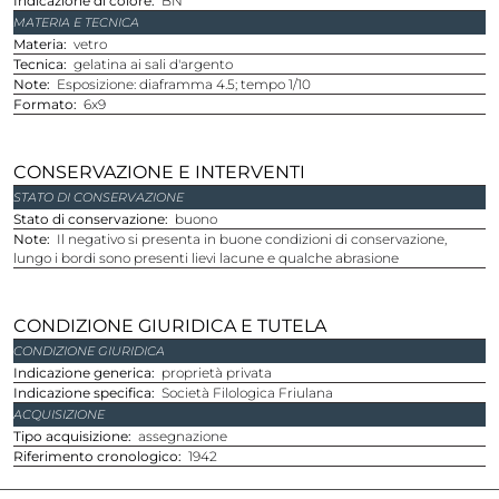
Indicazione di colore
BN
MATERIA E TECNICA
Materia
vetro
Tecnica
gelatina ai sali d'argento
Note
Esposizione: diaframma 4.5; tempo 1/10
Formato
6x9
CONSERVAZIONE E INTERVENTI
STATO DI CONSERVAZIONE
Stato di conservazione
buono
Note
Il negativo si presenta in buone condizioni di conservazione,
lungo i bordi sono presenti lievi lacune e qualche abrasione
CONDIZIONE GIURIDICA E TUTELA
CONDIZIONE GIURIDICA
Indicazione generica
proprietà privata
Indicazione specifica
Società Filologica Friulana
ACQUISIZIONE
Tipo acquisizione
assegnazione
Riferimento cronologico
1942