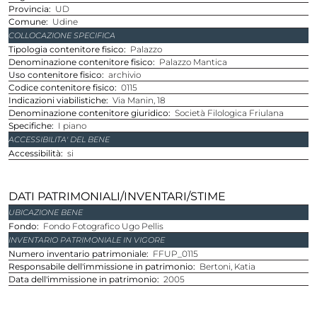
provincia
UD
comune
Udine
COLLOCAZIONE SPECIFICA
Tipologia contenitore fisico
Palazzo
Denominazione contenitore fisico
Palazzo Mantica
Uso contenitore fisico
archivio
Codice contenitore fisico
0115
Indicazioni viabilistiche
Via Manin, 18
Denominazione contenitore giuridico
Società Filologica Friulana
Specifiche
I piano
ACCESSIBILITA' DEL BENE
Accessibilità
si
DATI PATRIMONIALI/INVENTARI/STIME
UBICAZIONE BENE
Fondo
Fondo Fotografico Ugo Pellis
INVENTARIO PATRIMONIALE IN VIGORE
Numero inventario patrimoniale
FFUP_0115
Responsabile dell'immissione in patrimonio
Bertoni, Katia
Data dell'immissione in patrimonio
2005