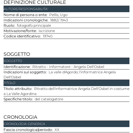
DEFINIZIONE CULTURALE
AUTORE/RESPONSABILITA'
Nome di persona o ente
Pellis, Ugo
Indicazioni cronologiche
1882/ 1943
Ruolo
fotografo principale
Motivazione/fonte
iscrizione
Codice identificativo
19740
SOGGETTO
SOGGETTO
Identificazione
Ritratto - Informatore - Angela Dell'Osbel
Indicazioni sul soggetto
La valle d'Agordo; l'informatrice Angela
Dell'Osbel
TITOLO
Titolo attribuito
Ritratto dell'informatrice Angela Dell'Osbel in costume
a La Valle Agordina
Specifiche titolo
del catalogatore
CRONOLOGIA
CRONOLOGIA GENERICA
Fascia cronologica/periodo
XX