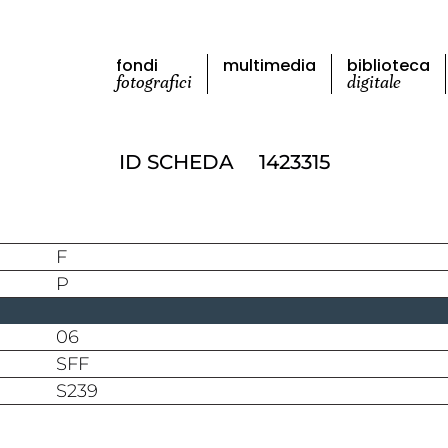
fondi
multimedia
biblioteca
fotografici
digitale
ID SCHEDA
1423315
F
P
06
SFF
S239