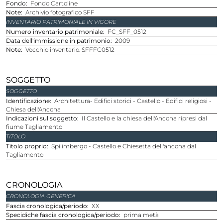
Fondo
Fondo Cartoline
Note
Archivio fotografico SFF
INVENTARIO PATRIMONIALE IN VIGORE
Numero inventario patrimoniale
FC_SFF_0512
Data dell'immissione in patrimonio
2009
Note
Vecchio inventario: SFFFC0512
SOGGETTO
SOGGETTO
Identificazione
Architettura- Edifici storici - Castello - Edifici religiosi -
Chiesa dell'Ancona
Indicazioni sul soggetto
Il Castello e la chiesa dell'Ancona ripresi dal
fiume Tagliamento
TITOLO
Titolo proprio
Spilimbergo - Castello e Chiesetta dell'ancona dal
Tagliamento
CRONOLOGIA
CRONOLOGIA GENERICA
Fascia cronologica/periodo
XX
Specidiche fascia cronologica/periodo
prima metà