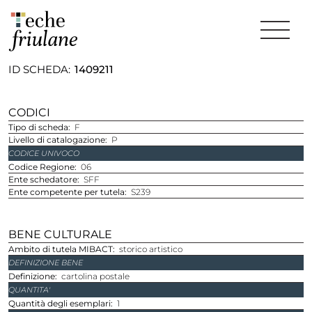
ID SCHEDA
1409211
CODICI
Tipo di scheda
F
Livello di catalogazione
P
CODICE UNIVOCO
Codice Regione
06
Ente schedatore
SFF
Ente competente per tutela
S239
BENE CULTURALE
Ambito di tutela MIBACT
storico artistico
DEFINIZIONE BENE
Definizione
cartolina postale
QUANTITA'
Quantità degli esemplari
1