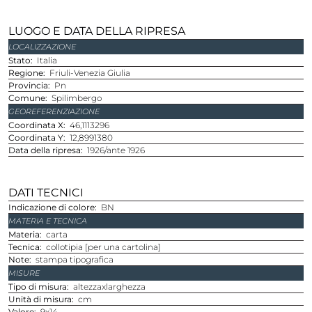
LUOGO E DATA DELLA RIPRESA
LOCALIZZAZIONE
Stato
Italia
Regione
Friuli-Venezia Giulia
Provincia
Pn
Comune
Spilimbergo
GEOREFERENZIAZIONE
Coordinata X
46,1113296
Coordinata Y
12,8991380
Data della ripresa
1926/ante 1926
DATI TECNICI
Indicazione di colore
BN
MATERIA E TECNICA
Materia
carta
Tecnica
collotipia [per una cartolina]
Note
stampa tipografica
MISURE
Tipo di misura
altezzaxlarghezza
Unità di misura
cm
Valore
9x14