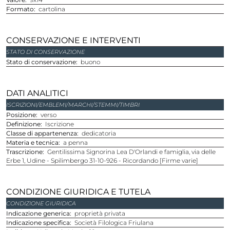
Formato
cartolina
CONSERVAZIONE E INTERVENTI
STATO DI CONSERVAZIONE
Stato di conservazione
buono
DATI ANALITICI
ISCRIZIONI/EMBLEMI/MARCHI/STEMMI/TIMBRI
Posizione
verso
Definizione
Iscrizione
Classe di appartenenza
dedicatoria
Materia e tecnica
a penna
Trascrizione
Gentilissima Signorina Lea D'Orlandi e famiglia, via delle
Erbe 1, Udine - Spilimbergo 31-10-926 - Ricordando [Firme varie]
CONDIZIONE GIURIDICA E TUTELA
CONDIZIONE GIURIDICA
Indicazione generica
proprietà privata
Indicazione specifica
Società Filologica Friulana