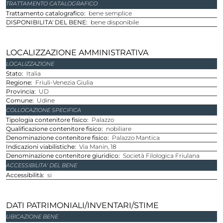
TRATTAMENTO CATALOGRAFICO
Trattamento catalografico
bene semplice
DISPONIBILITA' DEL BENE
bene disponibile
LOCALIZZAZIONE AMMINISTRATIVA
LOCALIZZAZIONE
stato
Italia
regione
Friuli-Venezia Giulia
provincia
UD
comune
Udine
COLLOCAZIONE SPECIFICA
Tipologia contenitore fisico
Palazzo
Qualificazione contenitore fisico
nobiliare
Denominazione contenitore fisico
Palazzo Mantica
Indicazioni viabilistiche
Via Manin, 18
Denominazione contenitore giuridico
Società Filologica Friulana
ACCESSIBILITA' DEL BENE
Accessibilità
si
DATI PATRIMONIALI/INVENTARI/STIME
UBICAZIONE BENE