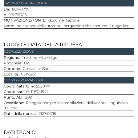
CRONOLOGIA SPECIFICA
Da
1927/07/15
A
1927/07/15
MOTIVAZIONE/FONTE
documentazione
Note
indicazione dell'autore sul pergamino che contiene il negativo
LUOGO E DATA DELLA RIPRESA
LOCALIZZAZIONE
Regione
Trentino-Alto Adige
Provincia
BZ
Comune
Corvara In Badia
Località
Colfosco
GEOREFERENZIAZIONE
Coordinata X
46,5520147
Coordinata Y
11,8741541
Punto ALI
209
Occasione
Ricognizione per la compilazione dell'Atlante Linguistico
Italiano
Data della ripresa
1927/07/15
DATI TECNICI