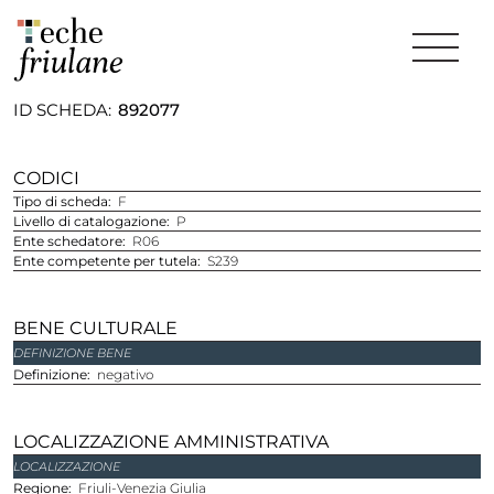
ID SCHEDA
892077
CODICI
Tipo di scheda
F
Livello di catalogazione
P
Ente schedatore
R06
Ente competente per tutela
S239
BENE CULTURALE
DEFINIZIONE BENE
Definizione
negativo
LOCALIZZAZIONE AMMINISTRATIVA
LOCALIZZAZIONE
regione
Friuli-Venezia Giulia