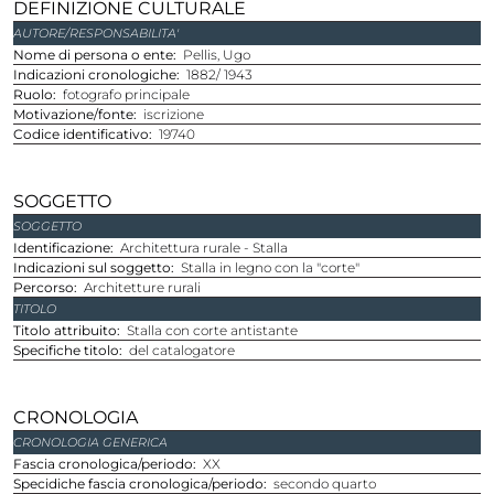
DEFINIZIONE CULTURALE
AUTORE/RESPONSABILITA'
Nome di persona o ente
Pellis, Ugo
Indicazioni cronologiche
1882/ 1943
Ruolo
fotografo principale
Motivazione/fonte
iscrizione
Codice identificativo
19740
SOGGETTO
SOGGETTO
Identificazione
Architettura rurale - Stalla
Indicazioni sul soggetto
Stalla in legno con la "corte"
Percorso
Architetture rurali
TITOLO
Titolo attribuito
Stalla con corte antistante
Specifiche titolo
del catalogatore
CRONOLOGIA
CRONOLOGIA GENERICA
Fascia cronologica/periodo
XX
Specidiche fascia cronologica/periodo
secondo quarto