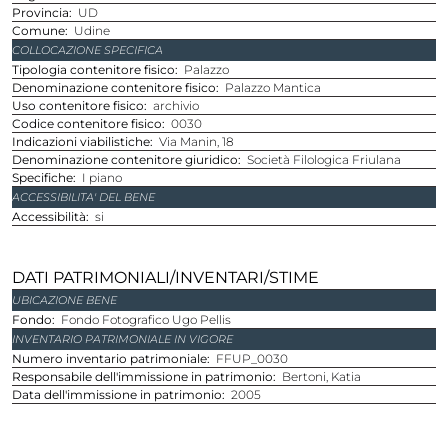
provincia
UD
comune
Udine
COLLOCAZIONE SPECIFICA
Tipologia contenitore fisico
Palazzo
Denominazione contenitore fisico
Palazzo Mantica
Uso contenitore fisico
archivio
Codice contenitore fisico
0030
Indicazioni viabilistiche
Via Manin, 18
Denominazione contenitore giuridico
Società Filologica Friulana
Specifiche
I piano
ACCESSIBILITA' DEL BENE
Accessibilità
si
DATI PATRIMONIALI/INVENTARI/STIME
UBICAZIONE BENE
Fondo
Fondo Fotografico Ugo Pellis
INVENTARIO PATRIMONIALE IN VIGORE
Numero inventario patrimoniale
FFUP_0030
Responsabile dell'immissione in patrimonio
Bertoni, Katia
Data dell'immissione in patrimonio
2005