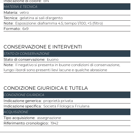
Indicazione di colore
BN
MATERIA E TECNICA
Materia
vetro
Tecnica
gelatina ai sali d'argento
Note
Esposizione: diaframma 4.5; tempo 1/100; +S (filtro)
Formato
6x9
CONSERVAZIONE E INTERVENTI
STATO DI CONSERVAZIONE
Stato di conservazione
buono
Note
Il negativo si presenta in buone condizioni di conservazione,
lungo i bordi sono presenti lievi lacune e qualche abrasione
CONDIZIONE GIURIDICA E TUTELA
CONDIZIONE GIURIDICA
Indicazione generica
proprietà privata
Indicazione specifica
Società Filologica Friulana
ACQUISIZIONE
Tipo acquisizione
assegnazione
Riferimento cronologico
1942