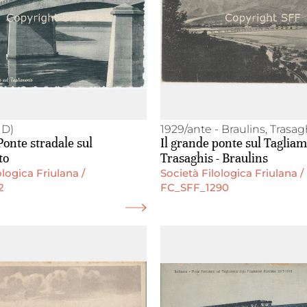
UD)
1929/ante - Braulins, Trasag
Ponte stradale sul
Il grande ponte sul Taglia
to
Trasaghis - Braulins
ologica Friulana /
Società Filologica Friulana /
2
FC_SFF_1290