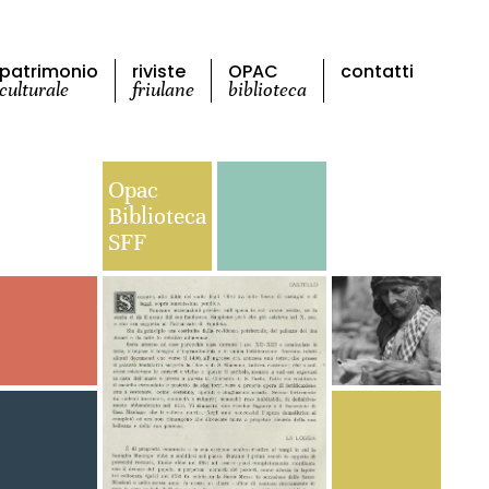
patrimonio
riviste
OPAC
contatti
culturale
friulane
biblioteca
Opac
Biblioteca
SFF