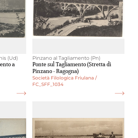
his (Ud)
Pinzano al Tagliamento (Pn)
mento a
Ponte sul Tagliamento (Stretta di
Pinzano - Ragogna)
Società Filologica Friulana /
FC_SFF_1034