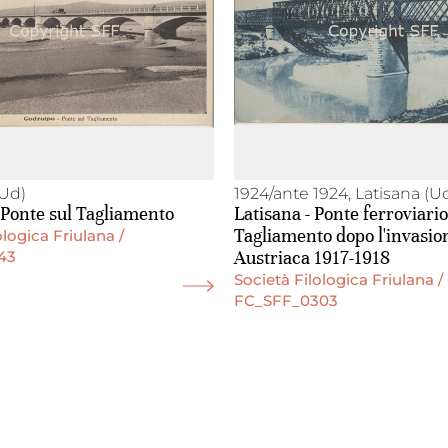
(Ud)
1924/ante 1924, Latisana (U
 Ponte sul Tagliamento
Latisana - Ponte ferroviario
Tagliamento dopo l'invasio
ologica Friulana /
Austriaca 1917-1918
43
Società Filologica Friulana /
FC_SFF_0303